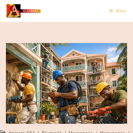
Menu
Amiante SS4
/
Électricité
/
Maçonnerie
/
Menuiseries
/