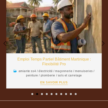
Emploi Temps Partiel Bâtiment Martinique :
Flexibilité Pro
amiante ss4
/
électricité
/
maçonnerie
/
menuiseries
/
peinture
/
plomberie
/
sols et carrelage
EN SAVOIR PLUS