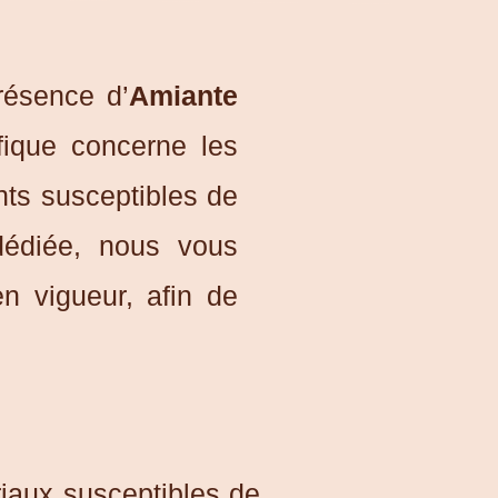
résence d’
Amiante
fique concerne les
ts susceptibles de
 dédiée, nous vous
n vigueur, afin de
riaux susceptibles de