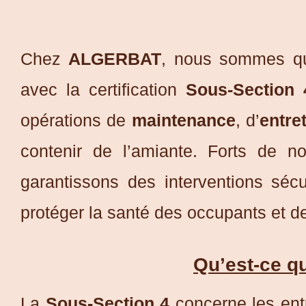
Chez
ALGERBAT
, nous sommes qua
avec la certification
Sous-Section 
opérations de
maintenance
, d’
entre
contenir de l’amiante. Forts de n
garantissons des interventions séc
protéger la santé des occupants et de
Qu’est-ce q
La
Sous-Section 4
concerne les entr