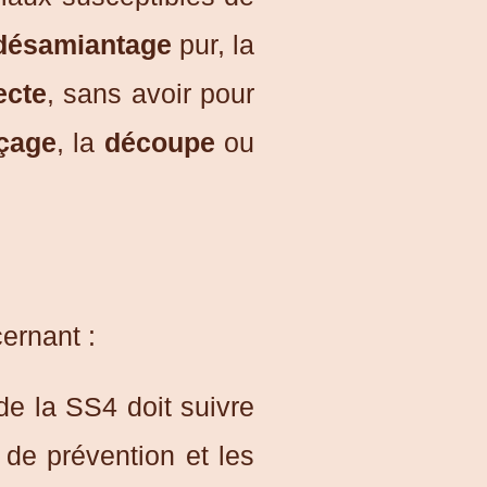
désamiantage
pur, la
ecte
, sans avoir pour
çage
, la
découpe
ou
ernant :
de la SS4 doit suivre
 de prévention et les