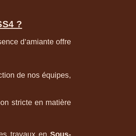
 SS4 ?
ence d’amiante offre
ction de nos équipes,
on stricte en matière
es travaux en
Sous-