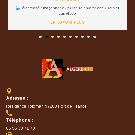
électricité
/
maçonnerie
/
peinture
/
plomberie
/
sols et
carrelage
EN SAVOIR PLUS
Adresse :
Résidence Toloman 97200 Fort de France
Téléphone :
05 96 39 71 70