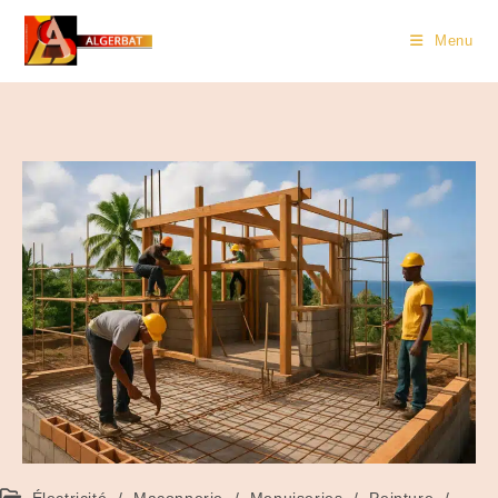
Menu
Électricité
/
Maçonnerie
/
Menuiseries
/
Peinture
/