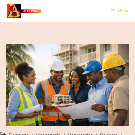
Menu
Électricité
/
Maçonnerie
/
Menuiseries
/
Peinture
/