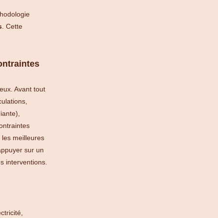
thodologie
s
. Cette
ontraintes
eux. Avant tout
culations,
iante),
ontraintes
r les meilleures
appuyer sur un
es interventions.
tricité,