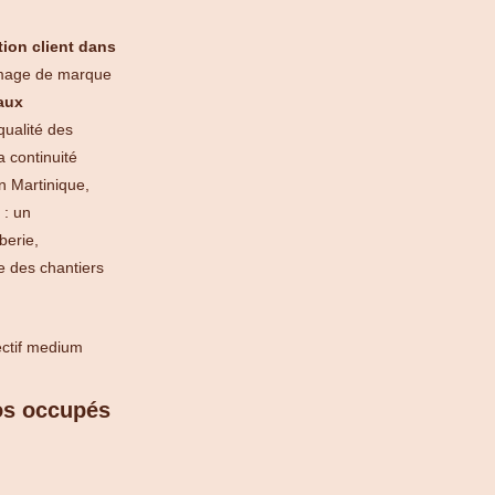
tion client dans
d’image de marque
aux
qualité des
a continuité
n Martinique,
 : un
berie,
e des chantiers
ros occupés