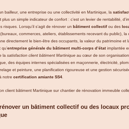
n bailleur, une entreprise ou une collectivité en Martinique, la
satisfac
t plus un simple indicateur de confort : c’est un levier de rentabilité, 
s risques. Lorsqu’il s’agit de rénover un
bâtiment collectif
ou des
loc
(bureaux, commerces, ateliers, établissements recevant du public), la 
nne directement le bien-être des occupants, la valeur du patrimoine et l
t qu’
entreprise générale du bâtiment multi-corps d’état
implantée e
e la
satisfaction client bâtiment Martinique
au cœur de son organisation
ique, des équipes internes spécialisées en maçonnerie, électricité, plom
relage et peinture, une planification rigoureuse et une gestion sécurisé
à notre
certification amiante SS4
.
 rénover un bâtiment collectif ou des locaux p
que