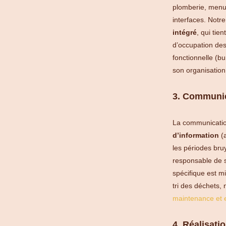
plomberie, menui
interfaces. Notre
intégré
, qui tie
d’occupation des
fonctionnelle (bu
son organisation
3. Communic
La communicatio
d’information
(a
les périodes br
responsable de si
spécifique est m
tri des déchets,
maintenance et e
4. Réalisati