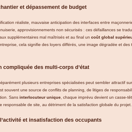
chantier et dépassement de budget
ication réaliste, mauvaise anticipation des interfaces entre maçonnerie,
uiserie, approvisionnements non sécurisés : ces défaillances se tradu
vaux supplémentaires mal maîtrisés et au final un
coût global supérie
ntreprise, cela signifie des loyers différés, une image dégradée et des
n compliquée des multi-corps d’état
séparément plusieurs entreprises spécialisées peut sembler attractif sur
’est souvent une source de conflits de planning, de litiges de responsabil
tion. Sans
interlocuteur unique
, chaque imprévu devient un casse-têt
e responsable de site, au détriment de la satisfaction globale du projet.
l’activité et insatisfaction des occupants