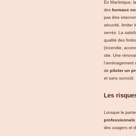
En Martinique, 
des
bureaux o
pas être interrom
sécurité, limite
serrés. La
satis
qualité des fini
(incendie, acces
site. Une rénova
l’aménagement de
de
piloter un pr
et sans surcoût.
Les risques
Lorsque le parte
professionnels
des usagers et d