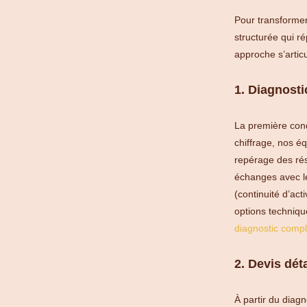
Pour transforme
structurée qui r
approche s’artic
1. Diagnosti
La première cond
chiffrage, nos é
repérage des rés
échanges avec le
(continuité d’act
options techniqu
diagnostic compl
2. Devis déta
À partir du dia