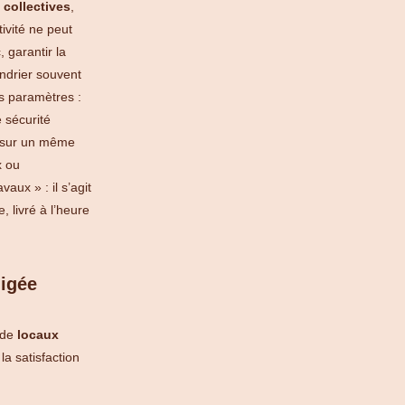
 collectives
,
ivité ne peut
 garantir la
endrier souvent
s paramètres :
 sécurité
at sur un même
x ou
ux » : il s’agit
, livré à l’heure
ligée
 de
locaux
a satisfaction