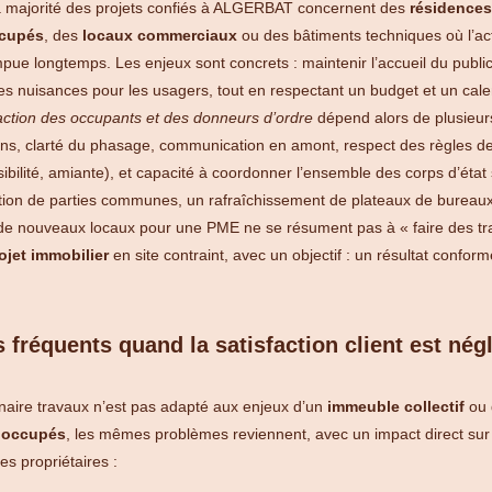
la majorité des projets confiés à ALGERBAT concernent des
résidences
ccupés
, des
locaux commerciaux
ou des bâtiments techniques où l’act
pue longtemps. Les enjeux sont concrets : maintenir l’accueil du public,
r les nuisances pour les usagers, tout en respectant un budget et un cal
faction des occupants et des donneurs d’ordre
dépend alors de plusieur
tions, clarté du phasage, communication en amont, respect des règles de
sibilité, amiante), et capacité à coordonner l’ensemble des corps d’ét
tion de parties communes, un rafraîchissement de plateaux de bureau
 nouveaux locaux pour une PME ne se résument pas à « faire des trava
ojet immobilier
en site contraint, avec un objectif : un résultat conforme
 fréquents quand la satisfaction client est nég
naire travaux n’est pas adapté aux enjeux d’un
immeuble collectif
ou
 occupés
, les mêmes problèmes reviennent, avec un impact direct sur l
es propriétaires :