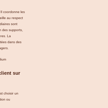
 Il coordonne les
eille au respect
diaires sont
in des supports,
ures. La
aitées dans des
agers.
lient sur
t choisir un
tion ou