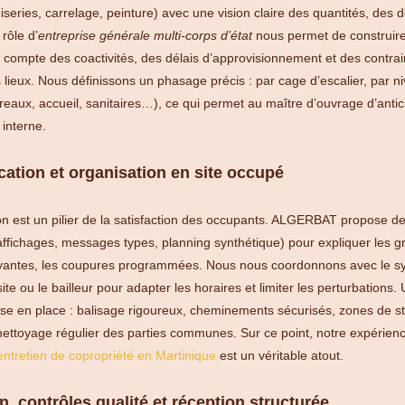
series, carrelage, peinture) avec une vision claire des quantités, des d
 rôle d’
entreprise générale multi-corps d’état
nous permet de construir
nt compte des coactivités, des délais d’approvisionnement et des contra
 lieux. Nous définissons un phasage précis : par cage d’escalier, par n
reaux, accueil, sanitaires…), ce qui permet au maître d’ouvrage d’antici
 interne.
ation et organisation en site occupé
n est un pilier de la satisfaction des occupants. ALGERBAT propose d
ffichages, messages types, planning synthétique) pour expliquer les g
uyantes, les coupures programmées. Nous nous coordonnons avec le sy
te ou le bailleur pour adapter les horaires et limiter les perturbations.
ise en place : balisage rigoureux, cheminements sécurisés, zones de st
 nettoyage régulier des parties communes. Sur ce point, notre expérien
ntretien de copropriété en Martinique
est un véritable atout.
on, contrôles qualité et réception structurée