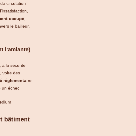
de circulation
’insatisfaction,
ment occupé
,
ers le bailleur,
t l’amiante)
, à la sécurité
, voire des
é réglementaire
e un échec.
nt bâtiment