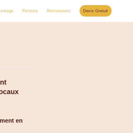
rrelage
Peinture
Recrutement
Devis Gratuit
nt
locaux
timent en