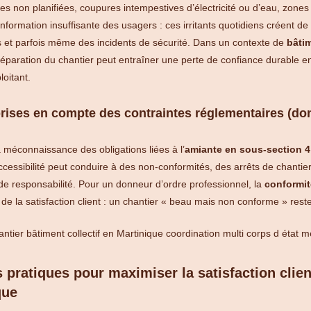
s non planifiées, coupures intempestives d’électricité ou d’eau, zones 
nformation insuffisante des usagers : ces irritants quotidiens créent de l
 et parfois même des incidents de sécurité. Dans un contexte de
bâti
paration du chantier peut entraîner une perte de confiance durable env
loitant.
rises en compte des contraintes réglementaires (don
a méconnaissance des obligations liées à l’
amiante en sous-section 4
ccessibilité peut conduire à des non-conformités, des arrêts de chantier
e responsabilité. Pour un donneur d’ordre professionnel, la
conformit
 de la satisfaction client : un chantier « beau mais non conforme » rest
 pratiques pour maximiser la satisfaction clie
que