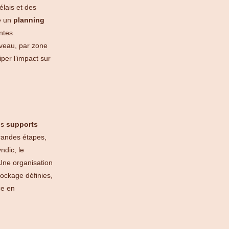
élais et des
e un
planning
intes
iveau, par zone
per l’impact sur
es
supports
randes étapes,
ndic, le
 Une organisation
ockage définies,
ce en