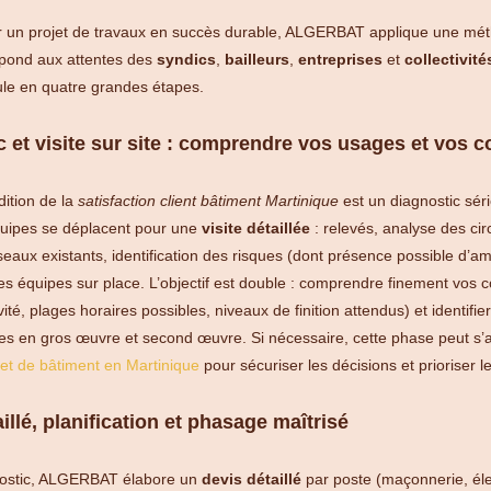
r un projet de travaux en succès durable, ALGERBAT applique une mé
épond aux attentes des
syndics
,
bailleurs
,
entreprises
et
collectivité
ule en quatre grandes étapes.
c et visite sur site : comprendre vos usages et vos c
ition de la
satisfaction client bâtiment Martinique
est un diagnostic séri
quipes se déplacent pour une
visite détaillée
: relevés, analyse des cir
eaux existants, identification des risques (dont présence possible d’am
s équipes sur place. L’objectif est double : comprendre finement vos c
ivité, plages horaires possibles, niveaux de finition attendus) et identifie
es en gros œuvre et second œuvre. Si nécessaire, cette phase peut s’
et de bâtiment en Martinique
pour sécuriser les décisions et prioriser l
illé, planification et phasage maîtrisé
gnostic, ALGERBAT élabore un
devis détaillé
par poste (maçonnerie, élec